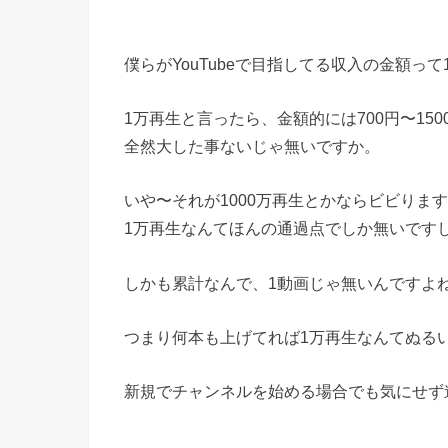
僕らがYouTubeで目指してる収入の金額っ
1万再生と言ったら、金額的には700円〜15
全然大した事ないじゃ無いですか。
いや〜それが1000万再生とかならビビりま
1万再生なんてほんの通過点でしか無いです
しかも累計なんで、1動画じゃ無いんですよ
つまり何本も上げてれば1万再生なんてぬる
新規でチャンネルを始める場合でも気にせず進