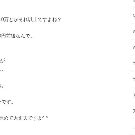
て10万とかそれ以上ですよね？
00円前後なんで、
すが、
し、
ね。
いです。
めて大丈夫ですよ^ ^