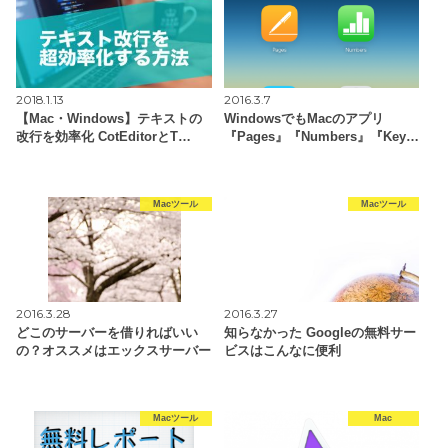
2018.1.13
2016.3.7
【Mac・Windows】テキストの
WindowsでもMacのアプリ
改行を効率化 CotEditorとT…
『Pages』『Numbers』『Key…
Macツール
Macツール
2016.3.28
2016.3.27
どこのサーバーを借りればいい
知らなかった Googleの無料サー
の？オススメはエックスサーバー
ビスはこんなに便利
Macツール
Mac