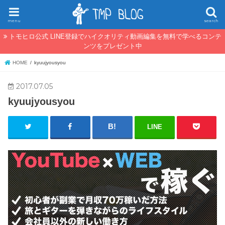
menu
search
トモヒロ公式 LINE登録でハイクオリティ動画編集を無料で学べるコンテ
ンツをプレゼント中
HOME
kyuujyousyou
2017.07.05
kyuujyousyou
LINE