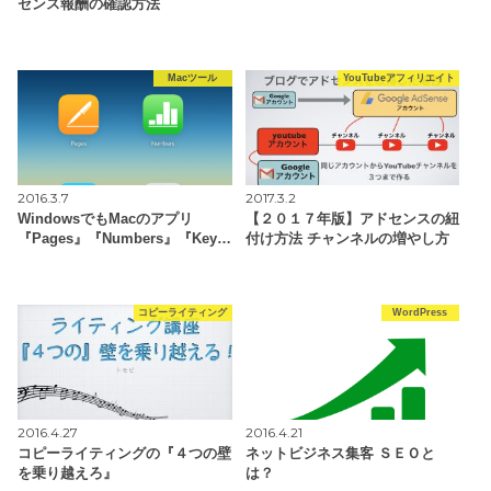
センス報酬の確認方法
Macツール
YouTubeアフィリエイト
2016.3.7
2017.3.2
WindowsでもMacのアプリ
【２０１７年版】アドセンスの紐
『Pages』『Numbers』『Key…
付け方法 チャンネルの増やし方
コピーライティング
WordPress
2016.4.27
2016.4.21
コピーライティングの『４つの壁
ネットビジネス集客 ＳＥＯと
を乗り越えろ』
は？