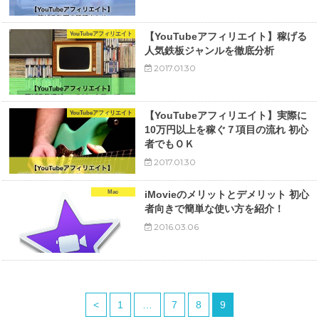
YouTubeアフィリエイト
【YouTubeアフィリエイト】稼げる
人気鉄板ジャンルを徹底分析
2017.01.30
YouTubeアフィリエイト
【YouTubeアフィリエイト】実際に
10万円以上を稼ぐ７項目の流れ 初心
者でもＯＫ
2017.01.30
Mac
iMovieのメリットとデメリット 初心
者向きで簡単な使い方を紹介！
2016.03.06
<
1
…
7
8
9