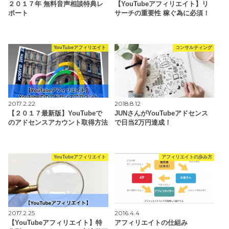
２０１７年 無料音声相談特典レ
【YouTubeアフィリエイト】リ
ポート
サーチの重要性 稼ぐ為に必須！
YouTubeアフィリエイト
コンサルティング
2017.2.22
2018.8.12
【２０１７最新版】YouTubeで
JUNさんがYouTubeアドセンス
のアドセンスアカウント取得方法
で日当2万円達成！
YouTubeアフィリエイト
アフィリエイトの歩み方
2017.2.25
2016.4.4
【YouTubeアフィリエイト】特
アフィリエイトの仕組み