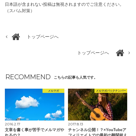
日本語が含まれない投稿は無視されますのでご注意ください。
（スパム対策）
トップページへ
トップページへ
RECOMMEND
こちらの記事も人気です。
メルマガ
メルマガバックナンバー
2016.2.17
2017.8.13
文章を書く事が苦手でメルマガや
チャンネル公開！？×YouTubeア
れるの？
フィリエイトでの最初の難関超え