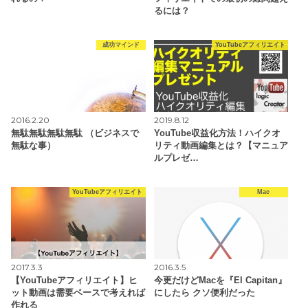
るには？
成功マインド
YouTubeアフィリエイト
2016.2.20
2019.8.12
無駄無駄無駄無駄 （ビジネスで
YouTube収益化方法！ハイクオ
無駄な事）
リティ動画編集とは？【マニュア
ルプレゼ…
YouTubeアフィリエイト
Mac
2017.3.3
2016.3.5
【YouTubeアフィリエイト】ヒ
今更だけどMacを『El Capitan』
ット動画は需要ベースで考えれば
にしたら クソ便利だった
作れる