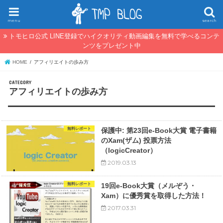
menu
search
トモヒロ公式 LINE登録でハイクオリティ動画編集を無料で学べるコンテ
ンツをプレゼント中
HOME
アフィリエイトの歩み方
アフィリエイトの歩み方
無料レポート
保護中: 第23回e-Book大賞 電子書籍
のXam(ザム) 投票方法
（logicCreator）
2019.03.13
無料レポート
19回e-Book大賞（メルぞう・
Xam）に優秀賞を取得した方法！
2017.03.31