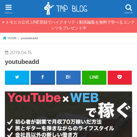
menu
search
トモヒロ公式 LINE登録でハイクオリティ動画編集を無料で学べるコンテ
ンツをプレゼント中
HOME
youtubeadd
2019.04.15
youtubeadd
LINE