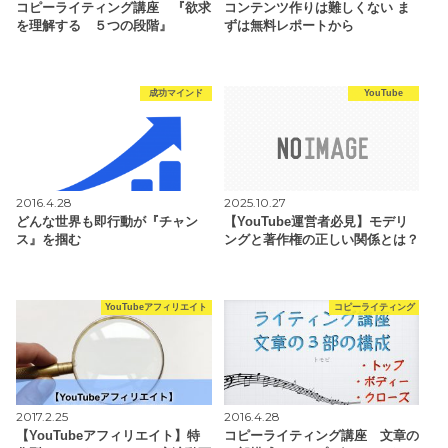
コピーライティング講座 『欲求
コンテンツ作りは難しくない ま
を理解する ５つの段階』
ずは無料レポートから
成功マインド
YouTube
2016.4.28
2025.10.27
どんな世界も即行動が『チャン
【YouTube運営者必見】モデリ
ス』を掴む
ングと著作権の正しい関係とは？
YouTubeアフィリエイト
コピーライティング
2017.2.25
2016.4.28
【YouTubeアフィリエイト】特
コピーライティング講座 文章の